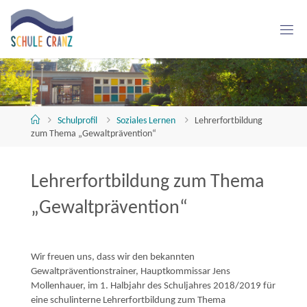
Skip
to
content
S
C
H
U
L
E
C
R
A
Home
Schulprofil
Soziales Lernen
Lehrerfortbildung
zum Thema „Gewaltprävention“
N
Z
Lehrerfortbildung zum Thema
„Gewaltprävention“
Wir freuen uns, dass wir den bekannten
Gewaltpräventionstrainer, Hauptkommissar Jens
Mollenhauer, im 1. Halbjahr des Schuljahres 2018/2019 für
eine schulinterne Lehrerfortbildung zum Thema