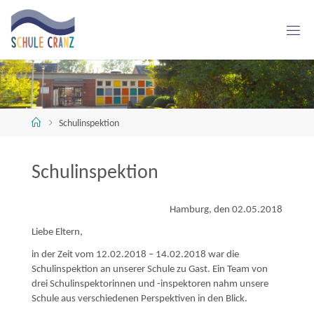
Skip
to
content
S
C
H
U
L
E
C
R
A
Home
Schulinspektion
N
Z
Schulinspektion
Hamburg, den 02.05.2018
Liebe Eltern,
in der Zeit vom 12.02.2018 – 14.02.2018 war die
Schulinspektion an unserer Schule zu Gast. Ein Team von
drei Schulinspektorinnen und -inspektoren nahm unsere
Schule aus verschiedenen Perspektiven in den Blick.