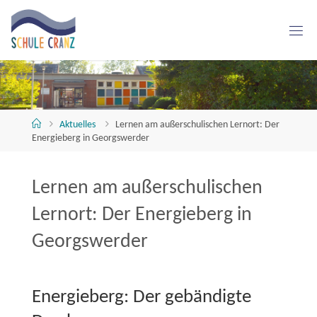
Skip
to
content
S
C
H
U
L
E
C
R
A
Home
Aktuelles
Lernen am außerschulischen Lernort: Der
Energieberg in Georgswerder
N
Z
Lernen am außerschulischen
Lernort: Der Energieberg in
Georgswerder
Energieberg: Der gebändigte