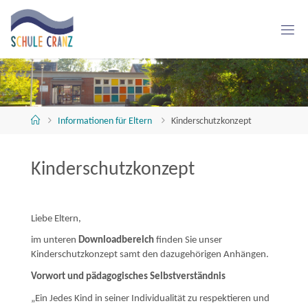
Skip
to
content
S
C
H
U
L
E
C
R
A
Home
Informationen für Eltern
Kinderschutzkonzept
N
Z
Kinderschutzkonzept
Liebe Eltern,
im unteren
Downloadbereich
finden Sie unser
Kinderschutzkonzept samt den dazugehörigen Anhängen.
Vorwort und pädagogisches Selbstverständnis
„Ein Jedes Kind in seiner Individualität zu respektieren und