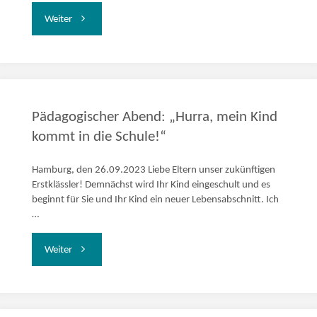
"„Mein
Weiter
Körper
gehört
mir!“"
Pädagogischer Abend: „Hurra, mein Kind
kommt in die Schule!“
Hamburg, den 26.09.2023 Liebe Eltern unser zukünftigen
Erstklässler! Demnächst wird Ihr Kind eingeschult und es
beginnt für Sie und Ihr Kind ein neuer Lebensabschnitt. Ich
…
"Pädagogischer
Weiter
Abend:
„Hurra,