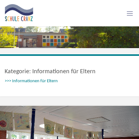
Skip
to
content
S
C
H
U
L
E
C
R
A
N
Z
Kategorie:
Informationen für Eltern
>>> Informationen für Eltern