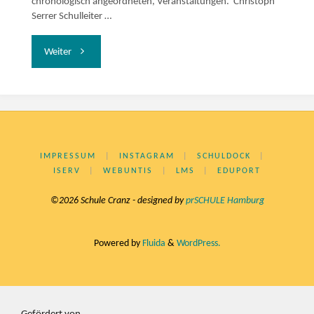
chronologisch angeordneten, Veranstaltungen. Christoph
Serrer Schulleiter …
"Sonstige
Weiter
Sitzungen
(BEA,
KER,
IMPRESSUM
|
INSTAGRAM
|
SCHULDOCK
|
ISERV
|
WEBUNTIS
|
LMS
|
EDUPORT
LEA
©2026 Schule Cranz - designed by
prSCHULE Hamburg
usw.)"
Powered by
Fluida
&
WordPress.