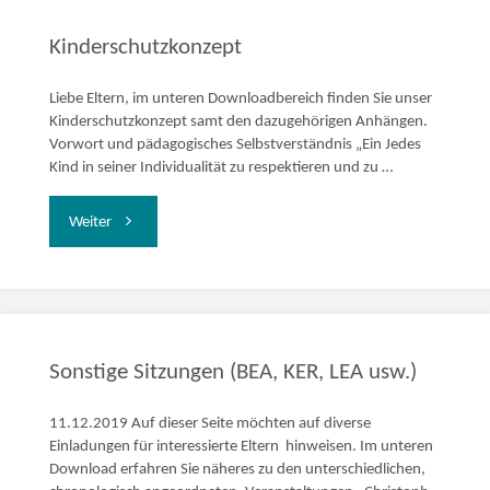
mein
Kinderschutzkonzept
Kind
Liebe Eltern, im unteren Downloadbereich finden Sie unser
Kinderschutzkonzept samt den dazugehörigen Anhängen.
kommt
Vorwort und pädagogisches Selbstverständnis „Ein Jedes
Kind in seiner Individualität zu respektieren und zu …
in
"Kinderschutzkonzept"
Weiter
die
Schule!“"
Sonstige Sitzungen (BEA, KER, LEA usw.)
11.12.2019 Auf dieser Seite möchten auf diverse
Einladungen für interessierte Eltern hinweisen. Im unteren
Download erfahren Sie näheres zu den unterschiedlichen,